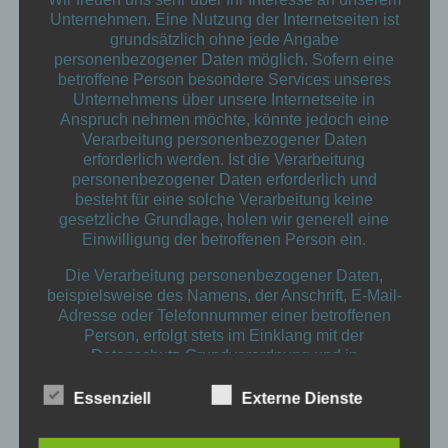
Unternehmen. Eine Nutzung der Internetseiten ist
grundsätzlich ohne jede Angabe
personenbezogener Daten möglich. Sofern eine
betroffene Person besondere Services unseres
Unternehmens über unsere Internetseite in
Anspruch nehmen möchte, könnte jedoch eine
Verarbeitung personenbezogener Daten
erforderlich werden. Ist die Verarbeitung
personenbezogener Daten erforderlich und
besteht für eine solche Verarbeitung keine
gesetzliche Grundlage, holen wir generell eine
Einwilligung der betroffenen Person ein.
Die Verarbeitung personenbezogener Daten,
beispielsweise des Namens, der Anschrift, E-Mail-
Testumgebung
Adresse oder Telefonnummer einer betroffenen
Person, erfolgt stets im Einklang mit der
Datenschutz-Grundverordnung und in
Übereinstimmung mit den für uns geltenden
Diese Seite dient zum Testen neuer Funktionen für die
landesspezifischen Datenschutzbestimmungen.
Essenziell
Externe Dienste
Sitzplatzreservierung
Mittels dieser Datenschutzerklärung möchte unser
Unternehmen die Öffentlichkeit über Art, Umfang