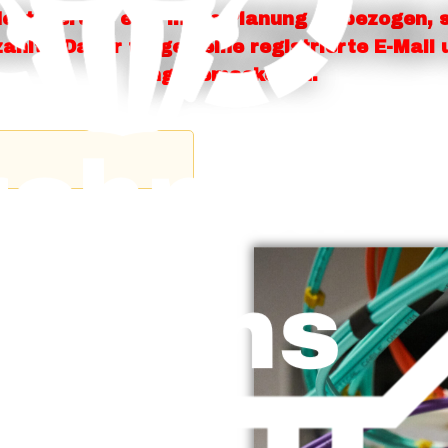
dest werden erst in die Planung einbezogen, 
zahlt). Daher trage deine registrierte E-Mail
Eingabemaske ein.