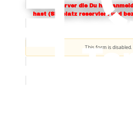
INFO: Die Server die Du hier anmel
hast (Sitzplatz reserviert und be
This form is disabled.